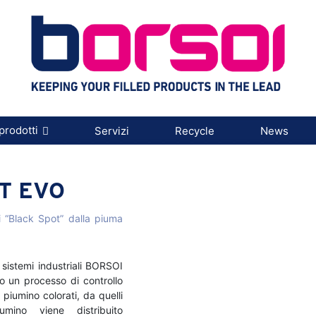
prodotti
Servizi
Recycle
News
T EVO
 “Black Spot” dalla piuma
istemi industriali BORSOI
o un processo di controllo
 piumino colorati, da quelli
mino viene distribuito