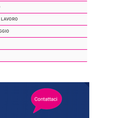
O
 LAVORO
GGIO