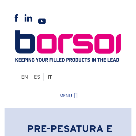
Skip
to
content
EN
ES
IT
MENU
PRE-PESATURA E