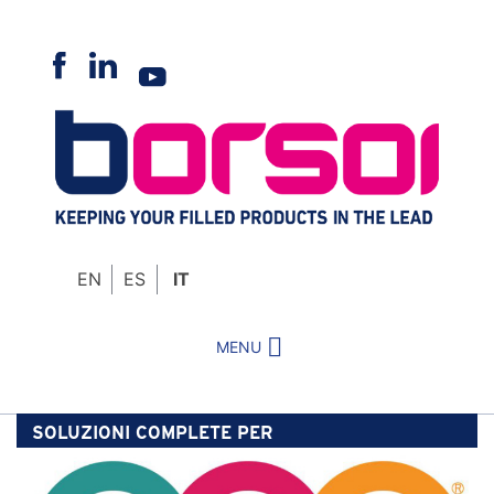
Skip
to
content
EN
ES
IT
MENU
SOLUZIONI COMPLETE PER
ABBIGLIAMENTO