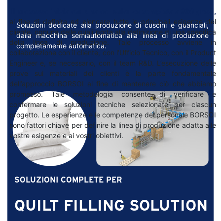
Il processo inizia con una consulenza completa a 360 gradi,
al fine di definire ed elencare tutte le principali esigenze del
Soluzioni dedicate alla produzione di cuscini e guanciali,
cliente, ognuna delle quali porta alla definizione di una specifica
dalla macchina semiautomatica alla linea di produzione
della linea di produzione. Tale processo avviene in
completamente automatica.
collaborazione con il cliente, con l’Ufficio Tecnico, con il Product
Engineer e, se necessario, con il team R&D. L’esecuzione delle
prove sui materiali dei clienti è la parte fondamentale
dell’approccio BORSOI al fine di mantenere ciò che abbiamo
promesso. Tale metodologia consente di verificare e
confermare le soluzioni tecniche selezionate per ciascun
progetto. Le esperienze e le competenze del personale BORSOI
sono fattori chiave per definire la linea di produzione adatta alle
vostre esigenze e ai vostri obiettivi.
SOLUZIONI COMPLETE PER
QUILT FILLING SOLUTION