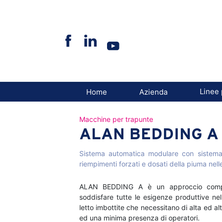
Skip
to
content
Linee 
Home
Azienda
Macchine per trapunte
ALAN BEDDING A
Sistema automatica modulare con sistema
riempimenti forzati e dosati della piuma nell
ALAN BEDDING A è un approccio comp
soddisfare tutte le esigenze produttive nel
letto imbottite che necessitano di alta ed a
ed una minima presenza di operatori.