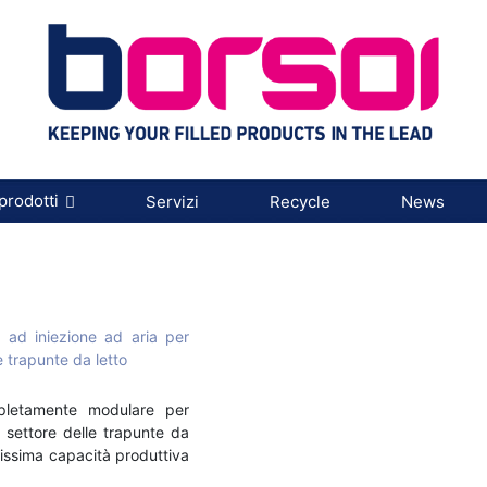
prodotti
Servizi
Recycle
News
 ad iniezione ad aria per
e trapunte da letto
letamente modulare per
 settore delle trapunte da
ltissima capacità produttiva