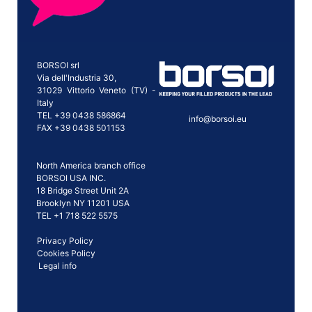
BORSOI srl
Via dell'Industria 30,
31029 Vittorio Veneto (TV) -
Italy
TEL +39 0438 586864
info@borsoi.eu
FAX +39 0438 501153
North America branch office
BORSOI USA INC.
18 Bridge Street Unit 2A
Brooklyn NY 11201 USA
TEL +1 718 522 5575
Privacy Policy
Cookies Policy
Legal info