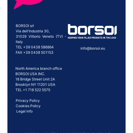
BORSOI srl
Via dell'Industria 30,
31029 Vittorio Veneto (TV) -
Italy
TEL +39 0438 586864
info@borsoi.eu
FAX +39 0438 501153
North America branch office
BORSOI USA INC.
18 Bridge Street Unit 2A
Brooklyn NY 11201 USA
TEL +1 718 522 5575
Privacy Policy
Cookies Policy
Legal info