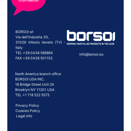
BORSOI srl
Via dell'Industria 30,
31029 Vittorio Veneto (TV) -
Italy
TEL +39 0438 586864
info@borsoi.eu
FAX +39 0438 501153
North America branch office
BORSOI USA INC.
18 Bridge Street Unit 2A
Brooklyn NY 11201 USA
TEL +1 718 522 5575
Privacy Policy
Cookies Policy
Legal info